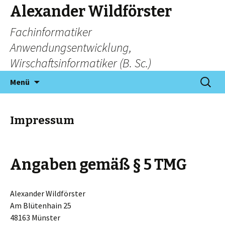
Alexander Wildförster
Fachinformatiker
Anwendungsentwicklung,
Wirschaftsinformatiker (B. Sc.)
Zum
Suchen
Menü
Inhalt
nach:
springen
Impressum
Angaben gemäß § 5 TMG
Alexander Wildförster
Am Blütenhain 25
48163 Münster